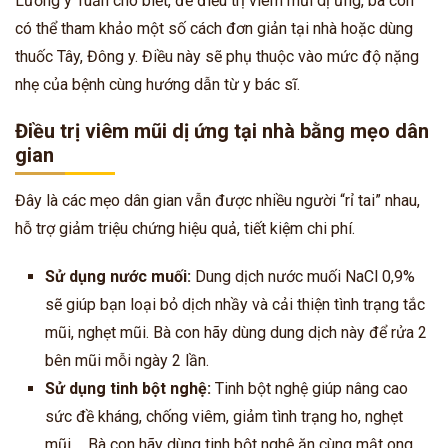
Lương y Tuấn cho biết, để điều trị viêm mũi dị ứng, bà con
có thể tham khảo một số cách đơn giản tại nhà hoặc dùng
thuốc Tây, Đông y. Điều này sẽ phụ thuộc vào mức độ nặng
nhẹ của bệnh cùng hướng dẫn từ y bác sĩ.
Điều trị viêm mũi dị ứng tại nhà bằng mẹo dân
gian
Đây là các mẹo dân gian vẫn được nhiều người “rỉ tai” nhau,
hỗ trợ giảm triệu chứng hiệu quả, tiết kiệm chi phí.
Sử dụng nước muối:
Dung dịch nước muối NaCl 0,9%
sẽ giúp bạn loại bỏ dịch nhầy và cải thiện tình trạng tắc
mũi, nghẹt mũi.
Bà con
hãy dùng dung dịch này để rửa 2
bên mũi mỗi ngày 2 lần.
Sử dụng tinh bột nghệ:
Tinh bột nghệ giúp nâng cao
sức đề kháng, chống viêm, giảm tình trạng ho, nghẹt
mũi,…
Bà con
hãy dùng tinh bột nghệ ăn cùng mật ong