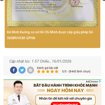
Đỗ Minh Đường cơ sở Hồ Chí Minh được cấp giấy phép Số:
06089/HCM-GPHĐ
Cập nhật lúc: 1:57 Chiều , 16/01/2026
Đánh giá bài viết
5/5 - (8443 bình chọn)