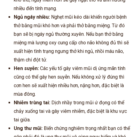
nhiều đến tính mạng.
Ngủ ngáy nhiều:
Nghẹt mũi kéo dài khiến người bệnh
thở bằng mũi khó hơn và phải thở bằng miệng. Từ đó
bạn sẽ bị ngáy ngủ thường xuyên. Nếu bạn thở bằng
miệng mà lượng oxy cung cấp cho não không đủ thì sẽ
xuất hiện tình trạng ngưng thở khi ngủ, nhồi máu não,
thậm chí đột tử.
Hen suyễn:
Các yếu tố gây viêm mũi dị ứng mãn tính
cũng có thể gây hen suyễn. Nếu không xử lý đúng thì
cơn hen sẽ xuất hiện nhiều hơn, nặng hơn, đặc biệt là
mùa đông.
Nhiễm trùng tai:
Dịch nhầy trong mũi ứ đọng có thể
chảy xuống tai và gây viêm nhiễm, đặc biệt là khu vực
tai giữa.
Ung thư mũi:
Biến chứng nghiêm trọng nhất bạn có thể
gặp phải đó là ung thư mũi vô cùng nguy hiểm và khó