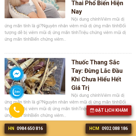
Thai Phổ Biến Hiện
Nay
Nội dung chínhViêm mũi dị
ứng mãn tính là gì?Nguyên nhân viêm mũi dị ứng mãn tínhĐối
tượng dễ bị viêm mũi dị ứng mãn tínhTriệu chứng viêm mũi dị
ứng mãn tínhBiến chứng viêm...
Thuốc Thang Sắc
Tay: Đừng Lắc Đầu
Khi Chưa Hiểu Hết
Giá Trị
Nội dung chínhViêm mũi dị
ứng mãn tính là gì?Nguyên nhân viêm mũi dị ứng mãn tínhĐối
tượng dễ bị viêm mũi dị ứng mãn tínhTriệu chứng viêm mũi dị
ĐẶT LỊCH KHÁM
ứng mãn tínhBiến chứng viêm...
HN
0984 650 816
HCM
0932 088 186