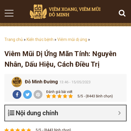
Trang chủ
»
Kiến thức bệnh
»
Viêm mũi dị ứng
»
Viêm Mũi Dị Ứng Mãn Tính: Nguyên
Nhân, Dấu Hiệu, Cách Điều Trị
Đỗ Minh Đường
13:46 - 15/05/2023
Đánh giá bài viết
5/5 - (8443 bình chọn)
Nội dung chính
5/5 - (8443 bình chọn)