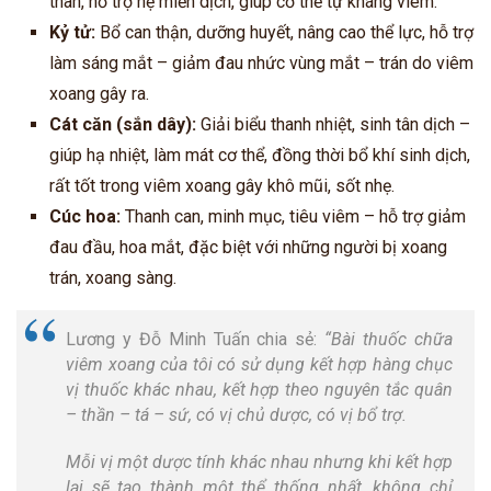
thân, hỗ trợ hệ miễn dịch, giúp cơ thể tự kháng viêm.
Kỷ tử:
Bổ can thận, dưỡng huyết, nâng cao thể lực, hỗ trợ
làm sáng mắt – giảm đau nhức vùng mắt – trán do viêm
xoang gây ra.
Cát căn (sắn dây):
Giải biểu thanh nhiệt, sinh tân dịch –
giúp hạ nhiệt, làm mát cơ thể, đồng thời bổ khí sinh dịch,
rất tốt trong viêm xoang gây khô mũi, sốt nhẹ.
Cúc hoa:
Thanh can, minh mục, tiêu viêm – hỗ trợ giảm
đau đầu, hoa mắt, đặc biệt với những người bị xoang
trán, xoang sàng.
Lương y Đỗ Minh Tuấn chia sẻ:
“Bài thuốc chữa
viêm xoang của tôi có sử dụng kết hợp hàng chục
vị thuốc khác nhau, kết hợp theo nguyên tắc quân
– thần – tá – sứ, có vị chủ dược, có vị bổ trợ.
Mỗi vị một dược tính khác nhau nhưng khi kết hợp
lại sẽ tạo thành một thể thống nhất, không chỉ