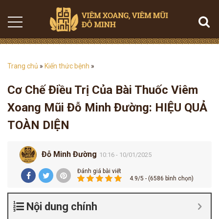
Trang chủ
»
Kiến thức bệnh
»
Cơ Chế Điều Trị Của Bài Thuốc Viêm
Xoang Mũi Đỗ Minh Đường: HIỆU QUẢ
TOÀN DIỆN
Đỗ Minh Đường
10:16 - 10/01/2025
Đánh giá bài viết
4.9/5 - (6586 bình chọn)
Nội dung chính