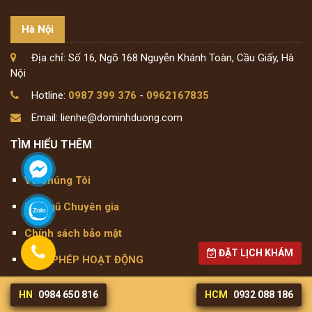
Hà Nội
Địa chỉ: Số 16, Ngõ 168 Nguyễn Khánh Toàn, Cầu Giấy, Hà
Nội
Hotline:
0987 399 376
-
0962167835
Email: lienhe@dominhduong.com
TÌM HIỂU THÊM
Về Chúng Tôi
Đội ngũ Chuyên gia
Chính sách bảo mật
ĐẶT LỊCH KHÁM
GIẤY PHÉP HOẠT ĐỘNG
Chính sách điều khoản
HN
0984 650 816
HCM
0932 088 186
KẾT NỐI