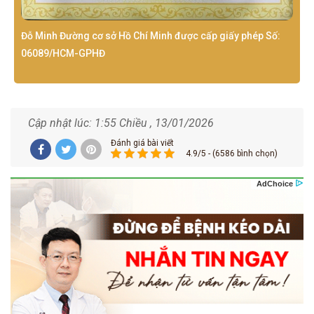
Đỗ Minh Đường cơ sở Hồ Chí Minh được cấp giấy phép Số:
06089/HCM-GPHĐ
Cập nhật lúc: 1:55 Chiều , 13/01/2026
Đánh giá bài viết
4.9/5 - (6586 bình chọn)