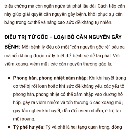
triệu chứng mà còn ngăn ngừa tái phát lâu dài. Cách tiếp cận
này giúp giải quyết căn nguyên gây bệnh, khôi phục sự cân
bằng trong cơ thể và nâng cao sức đề kháng tự nhiên.
ĐIỀU TRỊ TỪ GỐC – LOẠI BỎ CĂN NGUYÊN GÂY
BỆNH:
Mỗi bệnh lý đều có một “căn nguyên gốc rễ” sâu xa
mà nếu không được xử lý triệt để, bệnh sẽ dễ tái phát. Với
viêm xoang, viêm mũi, các căn nguyên thường gặp là:
Phong hàn, phong nhiệt xâm nhập:
Khi khí huyết trong
cơ thể bị rối loạn hoặc khi sức đề kháng yếu, các yếu tố
phong hàn, phong nhiệt có thể xâm nhập vào đường hô
hấp, gây ra viêm nhiễm và tổn thương ở các xoang mũi,
gây tắc nghẽn khí huyết, dẫn đến viêm nhiễm, ứ trệ tại
mũi xoang.
Tỳ phế hư yếu:
Tỳ và phế là hai tạng quan trọng, đóng