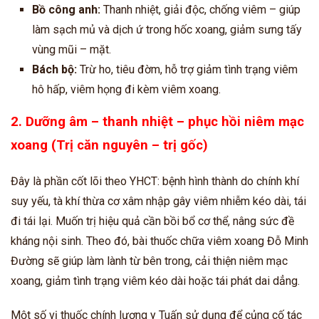
Bồ công anh:
Thanh nhiệt, giải độc, chống viêm – giúp
làm sạch mủ và dịch ứ trong hốc xoang, giảm sưng tấy
vùng mũi – mặt.
Bách bộ:
Trừ ho, tiêu đờm, hỗ trợ giảm tình trạng viêm
hô hấp, viêm họng đi kèm viêm xoang.
2. Dưỡng âm – thanh nhiệt – phục hồi niêm mạc
xoang (Trị căn nguyên – trị gốc)
Đây là phần cốt lõi theo YHCT: bệnh hình thành do chính khí
suy yếu, tà khí thừa cơ xâm nhập gây viêm nhiễm kéo dài, tái
đi tái lại. Muốn trị hiệu quả cần bồi bổ cơ thể, nâng sức đề
kháng nội sinh. Theo đó, bài thuốc chữa viêm xoang Đỗ Minh
Đường sẽ giúp làm lành từ bên trong, cải thiện niêm mạc
xoang, giảm tình trạng viêm kéo dài hoặc tái phát dai dẳng.
Một số vị thuốc chính lương y Tuấn sử dụng để củng cố tác