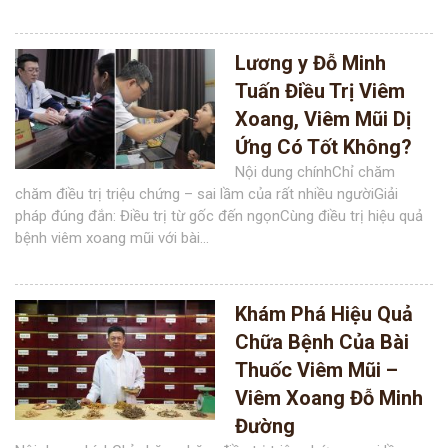
Lương y Đỗ Minh
Tuấn Điều Trị Viêm
Xoang, Viêm Mũi Dị
Ứng Có Tốt Không?
Nội dung chínhChỉ chăm
chăm điều trị triệu chứng – sai lầm của rất nhiều ngườiGiải
pháp đúng đắn: Điều trị từ gốc đến ngọnCùng điều trị hiệu quả
bệnh viêm xoang mũi với bài...
Khám Phá Hiệu Quả
Chữa Bệnh Của Bài
Thuốc Viêm Mũi –
Viêm Xoang Đỗ Minh
Đường