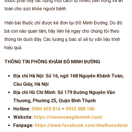
thuốc phát huy tác dụng một cách tự nhiên, bền vững và an
toàn cho sức khỏe người bệnh.
Hiện bài thuốc chỉ được kê đơn tại Đỗ Minh Đường. Do đó
bà con nào quan tâm, hãy liên hệ ngay cho chúng tôi theo
thông tin dưới đây. Các lương y, bác sĩ sẽ tư vấn liệu trình
hiệu quả.
THÔNG TIN PHÒNG KHÁM ĐỖ MINH ĐƯỜNG
Địa chỉ Hà Nội: Số 16, ngõ 168 Nguyễn Khánh Toàn,
Cầu Giấy, Hà Nội
Địa chỉ Hồ Chí Minh: Số 179 Đường Nguyễn Văn
Thương, Phường 25, Quận Bình Thạnh
Hotline:
0984 650 816
–
0932 088 186
Website:
https://viemxoangdominh.com/
Fanpage:
https://www.facebook.com/nhathuocdomi