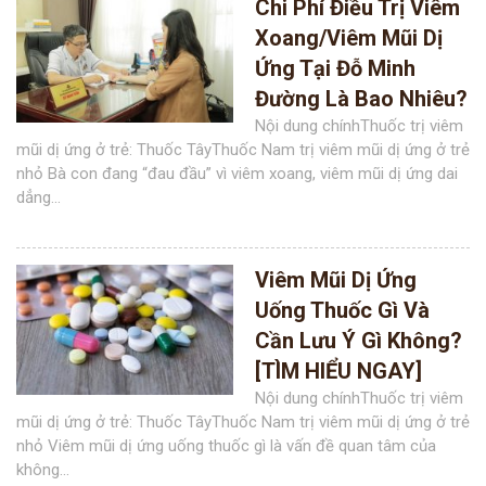
Chi Phí Điều Trị Viêm
Xoang/Viêm Mũi Dị
Ứng Tại Đỗ Minh
Đường Là Bao Nhiêu?
Nội dung chínhThuốc trị viêm
mũi dị ứng ở trẻ: Thuốc TâyThuốc Nam trị viêm mũi dị ứng ở trẻ
nhỏ Bà con đang “đau đầu” vì viêm xoang, viêm mũi dị ứng dai
dẳng...
Viêm Mũi Dị Ứng
Uống Thuốc Gì Và
Cần Lưu Ý Gì Không?
[TÌM HIỂU NGAY]
Nội dung chínhThuốc trị viêm
mũi dị ứng ở trẻ: Thuốc TâyThuốc Nam trị viêm mũi dị ứng ở trẻ
nhỏ Viêm mũi dị ứng uống thuốc gì là vấn đề quan tâm của
không...