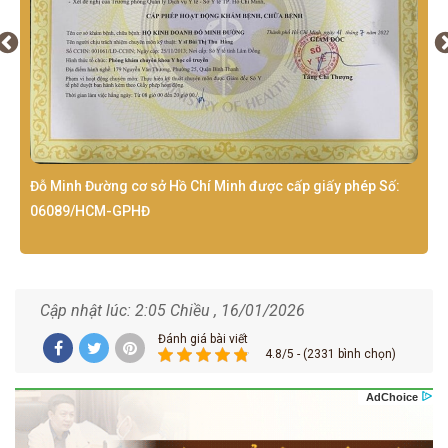
Đỗ Minh Đường cơ sở Hồ Chí Minh được cấp giấy phép Số:
06089/HCM-GPHĐ
Cập nhật lúc: 2:05 Chiều , 16/01/2026
Đánh giá bài viết
4.8/5 - (2331 bình chọn)