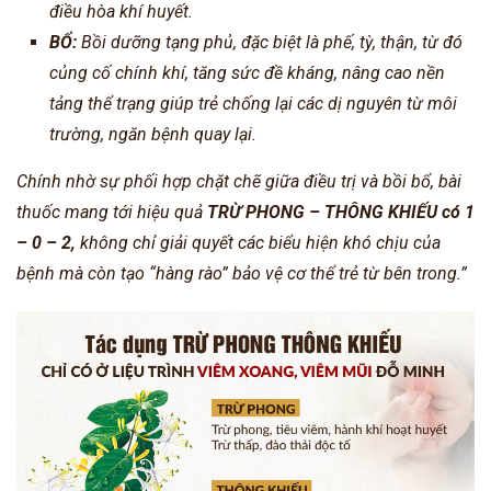
điều hòa khí huyết.
BỔ:
Bồi dưỡng tạng phủ, đặc biệt là phế, tỳ, thận, từ đó
củng cố chính khí, tăng sức đề kháng, nâng cao nền
tảng thể trạng giúp trẻ chống lại các dị nguyên từ môi
trường, ngăn bệnh quay lại.
Chính nhờ sự phối hợp chặt chẽ giữa điều trị và bồi bổ, bài
thuốc mang tới hiệu quả
TRỪ PHONG – THÔNG KHIẾU có 1
– 0 – 2,
không chỉ giải quyết các biểu hiện khó chịu của
bệnh mà còn tạo “hàng rào” bảo vệ cơ thể trẻ từ bên trong.”