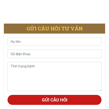
GỬI CÂU HỎI TƯ VẤN
GỬI CÂU HỎI