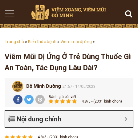
Trang chủ
»
Kiến thức bệnh
»
Viêm mũi dị ứng
»
Viêm Mũi Dị Ứng Ở Trẻ Dùng Thuốc Gì
An Toàn, Tác Dụng Lâu Dài?
Đỗ Minh Đường
21:57 - 14/05/2023
Đánh giá bài viết
4.8/5 - (2331 bình chọn)
Nội dung chính
4.8/5 - (2331 bình chọn)