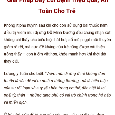
Toàn Cho Trẻ
Không ít phụ huynh sau khi cho con sử dụng bài thuốc nam
điều trị viêm mũi dị ứng Đỗ Minh Đường đều chung nhận xét:
không chỉ thấy các biểu hiện hắt hơi, sổ mũi, ngạt mũi thuyên
giảm rõ rệt, mà sức đề kháng của trẻ cũng được cải thiện
trông thấy – con ít ốm vặt hơn, khỏe mạnh hơn khi thời tiết
thay đổi.
Lương y Tuấn
cho biết: “
Viêm mũi dị ứng ở trẻ không đơn
thuần là vấn đề viêm nhiễm thông thường, mà là biểu hiện
của sự rối loạn và suy yếu bên trong cơ thể, đặc biệt là tại
phế, tỳ, thận – những tạng phủ có vai trò chính trong hô hấp
và miễn dịch.
Ở trẻ nhỏ, sức đề kháng vốn còn non yếu, cơ địa lại nhạy