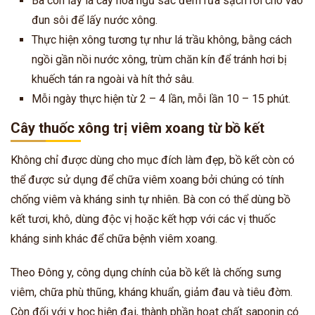
Bà con lấy lá cây hoa ngũ sắc đem rửa sạch rồi cho vào
đun sôi để lấy nước xông.
Thực hiện xông tương tự như lá trầu không, bằng cách
ngồi gần nồi nước xông, trùm chăn kín để tránh hơi bị
khuếch tán ra ngoài và hít thở sâu.
Mỗi ngày thực hiện từ 2 – 4 lần, mỗi lần 10 – 15 phút.
Cây thuốc xông trị viêm xoang từ bồ kết
Không chỉ được dùng cho mục đích làm đẹp, bồ kết còn có
thể được sử dụng để chữa viêm xoang bởi chúng có tính
chống viêm và kháng sinh tự nhiên. Bà con có thể dùng bồ
kết tươi, khô, dùng độc vị hoặc kết hợp với các vị thuốc
kháng sinh khác để chữa bệnh viêm xoang.
Theo Đông y, công dụng chính của bồ kết là chống sưng
viêm, chữa phù thũng, kháng khuẩn, giảm đau và tiêu đờm.
Còn đối với y học hiện đại, thành phần hoạt chất saponin có