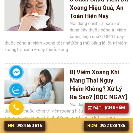
Xoang Hiệu Quả, An
Toàn Hiện Nay
Nội dung chínhTại sao sử
dụng cây thuốc xông trị viêm
xoang hiệu quả?TOP 11 cây
thuốc xông trị viêm xoang tốt nhấtXông mũi bằng lá lốt trị viêm
xoangTrà xanh – cây thuốc xông...
Bị Viêm Xoang Khi
Mang Thai Nguy
Hiểm Không? Xử Lý
Ra Sao? [ĐỌC NGAY]
Nội dung chínhTại sao sử
ĐẶT LỊCH KHÁM
dụng cây thuốc xông trị viêm xoang hiệu quả?TOP 11 cây thuốc
xông trị viêm xoang tốt nhấtXông mũi bằng lá lốt trị viêm
xoangTrà xanh – cây thuốc xông...
HN
0984 650 816
HCM
0932 088 186