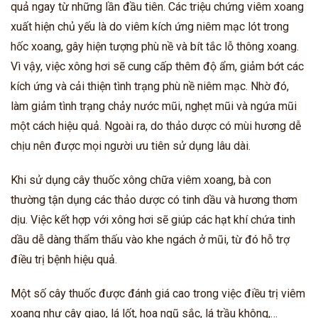
quả ngay từ những lần đầu tiên. Các triệu chứng viêm xoang
xuất hiện chủ yếu là do viêm kích ứng niêm mạc lót trong
hốc xoang, gây hiện tượng phù nề và bít tắc lỗ thông xoang.
Vì vậy, việc xông hơi sẽ cung cấp thêm độ ẩm, giảm bớt các
kích ứng và cải thiện tình trạng phù nề niêm mạc. Nhờ đó,
làm giảm tình trạng chảy nước mũi, nghẹt mũi và ngứa mũi
một cách hiệu quả. Ngoài ra, do thảo dược có mùi hương dễ
chịu nên được mọi người ưu tiên sử dụng lâu dài.
Khi sử dụng cây thuốc xông chữa viêm xoang, bà con
thường tận dụng các thảo dược có tinh dầu và hương thơm
dịu. Việc kết hợp với xông hơi sẽ giúp các hạt khí chứa tinh
dầu dễ dàng thẩm thấu vào khe ngách ở mũi, từ đó hỗ trợ
điều trị bệnh hiệu quả.
Một số cây thuốc được đánh giá cao trong việc điều trị viêm
xoang như cây giao, lá lốt, hoa ngũ sắc, lá trầu không,…