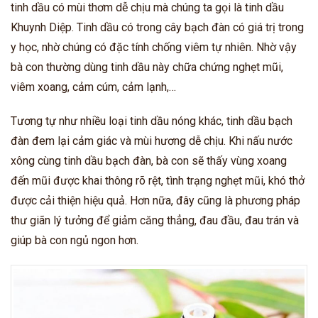
tinh dầu có mùi thơm dễ chịu mà chúng ta gọi là tinh dầu
Khuynh Diệp. Tinh dầu có trong cây bạch đàn có giá trị trong
y học, nhờ chúng có đặc tính chống viêm tự nhiên. Nhờ vậy
bà con thường dùng tinh dầu này chữa chứng nghẹt mũi,
viêm xoang, cảm cúm, cảm lạnh,…
Tương tự như nhiều loại tinh dầu nóng khác, tinh dầu bạch
đàn đem lại cảm giác và mùi hương dễ chịu. Khi nấu nước
xông cùng tinh dầu bạch đàn, bà con sẽ thấy vùng xoang
đến mũi được khai thông rõ rệt, tình trạng nghẹt mũi, khó thở
được cải thiện hiệu quả. Hơn nữa, đây cũng là phương pháp
thư giãn lý tưởng để giảm căng thẳng, đau đầu, đau trán và
giúp bà con ngủ ngon hơn.