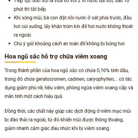
Tiếp tục đun sôi lá vừa vò với 2 lít nước đã sôi, sau 10
phút thì tắt bếp.
Khi xông mũi, bà con đặt nồi nước ở sát phía trước, đầu
hơi cúi xuống, lấy khăn trùm kín để hơi nước không thoát
ra ngoài.
Chú ý giữ khoảng cách an toàn để không bị bỏng hơi.
Hoa ngũ sắc hỗ trợ chữa viêm xoang
Trong thành phần của hoa ngũ sắc có chứa 0,16% tinh dầu,
trong đó chứa geratocromen, cadinen, caryophyllen,… có tác
dụng giảm phù nề, tiêu viêm, phòng ngừa viêm xoang cấp và
mãn tính một cách hiệu quả.
Đồng thời, các chất này giúp các dịch động ở niêm mạc mũi
bị đào thải ra ngoài, từ đó khiến mũi được thông thoáng,
giảm nhanh cảm giác đau nhức khi bị viêm xoang.