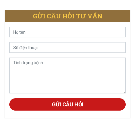
GỬI CÂU HỎI TƯ VẤN
GỬI CÂU HỎI