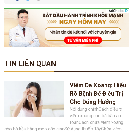
TIN LIÊN QUAN
Viêm Đa Xoang: Hiểu
Rõ Bệnh Để Điều Trị
Cho Đúng Hướng
Nội dung chínhCách điều trị
viêm xoang cho bà bầu an
toànCách chữa viêm xoang
cho bà bầu bằng mẹo dân gianSử dụng thuốc TâyChữa viêm