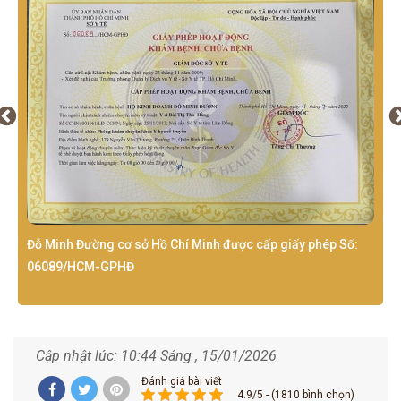
Đỗ Minh Đường cơ sở Hồ Chí Minh được cấp giấy phép Số:
06089/HCM-GPHĐ
Cập nhật lúc: 10:44 Sáng , 15/01/2026
Đánh giá bài viết
4.9/5 - (1810 bình chọn)