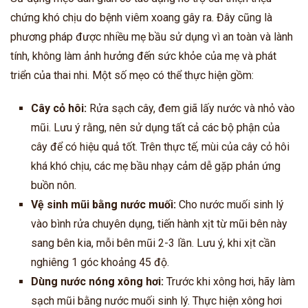
chứng khó chịu do bệnh viêm xoang gây ra. Đây cũng là
phương pháp được nhiều mẹ bầu sử dụng vì an toàn và lành
tính, không làm ảnh hưởng đến sức khỏe của mẹ và phát
triển của thai nhi. Một số mẹo có thể thực hiện gồm:
Cây cỏ hôi:
R
ửa sạch cây, đem giã lấy nước và nhỏ vào
mũi.
Lưu ý rằng, nên sử dụng tất cả các bộ phận của
cây để có hiệu quả tốt. Trên thực tế, mùi của cây cỏ hôi
khá khó chịu, các mẹ bầu nhạy cảm dễ gặp phản ứng
buồn nôn.
Vệ sinh mũi bằng nước muối:
C
ho nước muối sinh lý
vào bình rửa chuyên dụng, tiến hành xịt từ mũi bên này
sang bên kia, mỗi bên mũi 2-3 lần. Lưu ý, khi xịt cần
nghiêng 1 góc khoảng 45 độ.
Dùng nước nóng xông hơi:
Trước khi xông hơi, hãy làm
sạch mũi bằng nước muối sinh lý. Thực hiện xông hơi