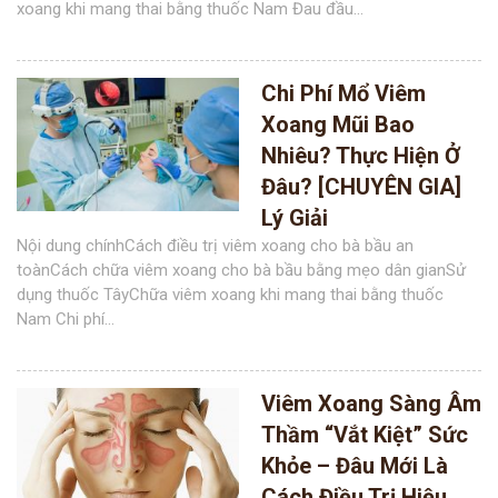
xoang khi mang thai bằng thuốc Nam Đau đầu...
Chi Phí Mổ Viêm
Xoang Mũi Bao
Nhiêu? Thực Hiện Ở
Đâu? [CHUYÊN GIA]
Lý Giải
Nội dung chínhCách điều trị viêm xoang cho bà bầu an
toànCách chữa viêm xoang cho bà bầu bằng mẹo dân gianSử
dụng thuốc TâyChữa viêm xoang khi mang thai bằng thuốc
Nam Chi phí...
Viêm Xoang Sàng Âm
Thầm “Vắt Kiệt” Sức
Khỏe – Đâu Mới Là
Cách Điều Trị Hiệu