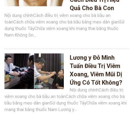
Quả Cho Bà Con
Nội dung chínhCách điều trị viêm xoang cho bà bầu an
toànCách chữa viêm xoang cho bà bầu bằng mẹo dân gianSử
dụng thuốc TâyChữa viêm xoang khi mang thai bằng thuốc
Nam Không ồn...
Lương y Đỗ Minh
Tuấn Điều Trị Viêm
Xoang, Viêm Mũi Dị
Ứng Có Tốt Không?
Nội dung chínhCách điều trị
viêm xoang cho bà bầu an toànCách chữa viêm xoang cho bà
bầu bằng mẹo dân gianSử dụng thuốc TâyChữa viêm xoang khi
mang thai bằng thuốc Nam Lương y...