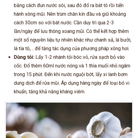
bằng cách đun nước sôi, sau đó đổ ra bát tô rồi tiến
hành xông mũi.
Nên trùm chăn kín đầu và giữ khoảng
cách 30cm so với bát nước. Cần duy trì qua 2-3
lần/ngày để lưu thông xoang mũi. Có thể kết hợp thêm
một số nguyên liệu tự nhiên khác như chanh sả, lá bưởi,
lá tía tô,… để tăng tác dụng của phương pháp xông hơi.
Dùng tỏi:
Lấy 1-2 nhánh tỏi bóc vỏ, rửa sạch bỏ vào
cốc. Đổ thêm 60ml nước nóng và 1 thìa muối nhỏ ngâm
trong 15 phút. Đến khi nước nguội bớt, lấy xi lanh bơm
dung dịch để rửa mũi. Áp dụng hàng ngày để loại bỏ vi
khuẩn, tăng khả năng kháng viêm.