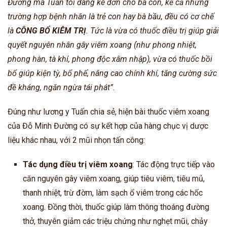
Đường mà Tuấn tôi đang kê đơn cho bà con, kể cả những
trường hợp bệnh nhân là trẻ con hay bà bầu, đều có cơ chế
là
CÔNG BỔ KIÊM TRỊ
. Tức là vừa có thuốc điều trị giúp giải
quyết nguyên nhân gây viêm xoang (như phong nhiệt,
phong hàn, tà khí, phong độc xâm nhập), vừa có thuốc bồi
bổ giúp kiện tỳ, bổ phế, nâng cao chính khí, tăng cường sức
đề kháng, ngăn ngừa tái phát”.
Đúng như lương y Tuấn chia sẻ, hiện bài thuốc viêm xoang
của Đỗ Minh Đường có sự kết hợp của hàng chục vị dược
liệu khác nhau, với 2 mũi nhọn tấn công:
Tác dụng điều trị viêm xoang
: Tác động trực tiếp vào
căn nguyên gây viêm xoang, giúp tiêu viêm, tiêu mủ,
thanh nhiệt, trừ đờm, làm sạch ổ viêm trong các hốc
xoang. Đồng thời, thuốc giúp làm thông thoáng đường
thở, thuyên giảm các triệu chứng như nghẹt mũi, chảy