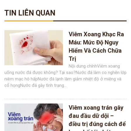
TIN LIÊN QUAN
Viêm Xoang Khạc Ra
Máu: Mức Độ Nguy
Hiểm Và Cách Chữa
Trị
Nội dung chínhViêm xoang
uống nước đá được không? Tại sao?Nước đá làm co nghẽn lớp
niêm mạc hô hấpNước đá lạnh làm giảm nhiệt độ ở miệng và
cổ họngNước đá gây tình trạng...
Viêm xoang trán gây
đau đầu dữ dội –
điều trị đúng cách để