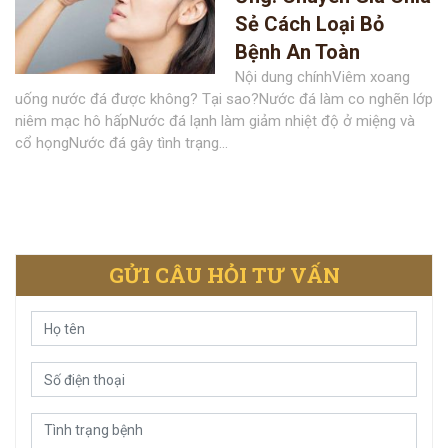
Sẻ Cách Loại Bỏ
Bệnh An Toàn
Nội dung chínhViêm xoang
uống nước đá được không? Tại sao?Nước đá làm co nghẽn lớp
niêm mạc hô hấpNước đá lạnh làm giảm nhiệt độ ở miệng và
cổ họngNước đá gây tình trạng...
GỬI CÂU HỎI TƯ VẤN