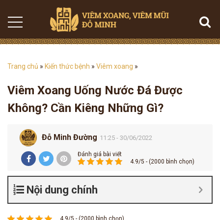
Trang chủ
»
Kiến thức bệnh
»
Viêm xoang
»
Viêm Xoang Uống Nước Đá Được
Không? Cần Kiêng Những Gì?
Đỗ Minh Đường
11:25 - 30/06/2022
Đánh giá bài viết
4.9/5 - (2000 bình chọn)
Nội dung chính
4.9/5 - (2000 bình chọn)