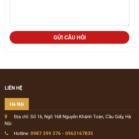
GỬI CÂU HỎI
LIÊN HỆ
Hà Nội
Địa chỉ: Số 16, Ngõ 168 Nguyễn Khánh Toàn, Cầu Giấy, Hà
Nội
Hotline:
0987 399 376
-
0962167835