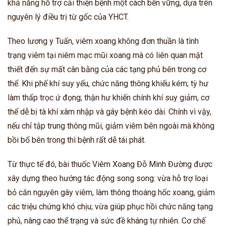
khả năng hỗ trợ cải thiện bệnh một cách bền vững, dựa trên
nguyên lý điều trị từ gốc của YHCT.
Theo lương y Tuấn, viêm xoang không đơn thuần là tình
trạng viêm tại niêm mạc mũi xoang mà có liên quan mật
thiết đến sự mất cân bằng của các tạng phủ bên trong cơ
thể. Khi phế khí suy yếu, chức năng thông khiếu kém; tỳ hư
làm thấp trọc ứ đọng; thận hư khiến chính khí suy giảm, cơ
thể dễ bị tà khí xâm nhập và gây bệnh kéo dài. Chính vì vậy,
nếu chỉ tập trung thông mũi, giảm viêm bên ngoài mà không
bồi bổ bên trong thì bệnh rất dễ tái phát.
Từ thực tế đó, bài thuốc Viêm Xoang Đỗ Minh Đường được
xây dựng theo hướng tác động song song: vừa hỗ trợ loại
bỏ căn nguyên gây viêm, làm thông thoáng hốc xoang, giảm
các triệu chứng khó chịu; vừa giúp phục hồi chức năng tạng
phủ, nâng cao thể trạng và sức đề kháng tự nhiên. Cơ chế