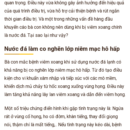
quan trọng. Điều này vừa không gây ảnh hưởng đến hiệu quả
của quá trình điều trị, vừa hỗ trợ cải thiện bệnh và rút ngắn
thời gian điều trị. Và một trong những vấn đề hàng đầu
khuyến cáo bà con không nên dùng khi bị viêm xoang chính
là nước đá. Tại sao lại như vậy?
Nước đá làm co nghẽn lớp niêm mạc hô hấp
Bà con mắc bệnh viêm xoang khi sử dụng nước đá lạnh có
khả năng bị co nghẽn lớp niêm mạc hô hấp. Từ đó tạo điều
kiện cho vi khuẩn xâm nhập và tiếp xúc với các mô mềm,
khiến dịch mủ chảy từ hốc xoang xuống vùng họng. Điều này
làm tăng khả năng lây lan viêm xoang và dẫn đến viêm họng.
Một số triệu chứng điển hình khi gặp tình trạng này là: Ngứa
rát ở vùng cổ họng, ho có đờm, khàn tiếng, thay đổi giọng
nói, thậm chí là mất tiếng,.. Nếu tình trạng này kéo dài, bệnh