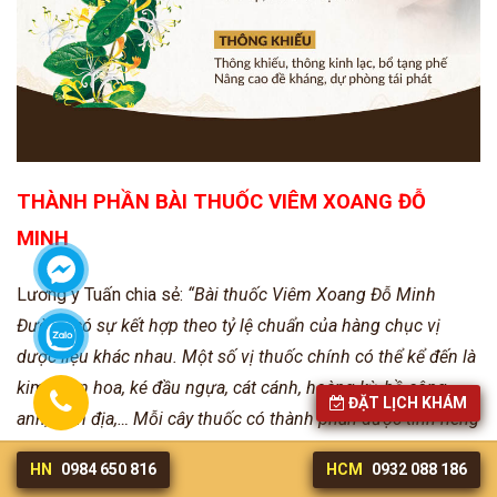
THÀNH PHẦN BÀI THUỐC VIÊM XOANG ĐỖ
MINH
Lương y Tuấn chia sẻ:
“Bài thuốc Viêm Xoang Đỗ Minh
Đường có sự kết hợp theo tỷ lệ chuẩn của hàng chục vị
dược liệu khác nhau.
Một số vị thuốc chính có thể kể đến là
kim ngân hoa, ké đầu ngựa, cát cánh, hoàng kỳ, bồ công
ĐẶT LỊCH KHÁM
anh, sinh địa,… Mỗi cây thuốc có thành phần dược tính riêng
biệt nhưng khi kết hợp lại, chúng sẽ tạo thành một thể
HN
0984 650 816
HCM
0932 088 186
thống nhất, bổ trợ lẫn nhau để mang đến kết quả đẩy lùi