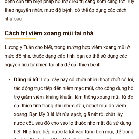
bệnh cần tìm biện pháp hỗ trợ điều trị càng sớm càng tốt. Tùy
theo nguyên nhân, mức độ bệnh, có thể áp dụng các cách
như sau:
Cách trị viêm xoang mũi tại nhà
Lương y Tuấn cho biết, trong trường hợp viêm xoang mũi ở
mức độ nhẹ, thuộc dạng cấp tính, bạn có thể sử dụng các
nguyên liệu tự nhiên tại nhà để cải thiện bệnh:
Dùng lá lốt:
Loại cây này có chứa nhiều hoạt chất có lợi,
tác động trực tiếp đến niêm mạc mũi, cho công dụng hỗ
trợ giảm viêm, kháng khuẩn, làm thông xoang mũi, từ đó
cải thiện tình trạng đau nhức đầu, nghẹt mũi do viêm
xoang. Bạn lấy 3 lá lốt rửa sạch, giã nát rồi chắt lấy
nước cốt, sau đó cho vào lọ thuốc nhỏ mắt đã sử dụng
hết. Nhỏ trực tiếp nước lá lốt vào từng bên mũi, để trong