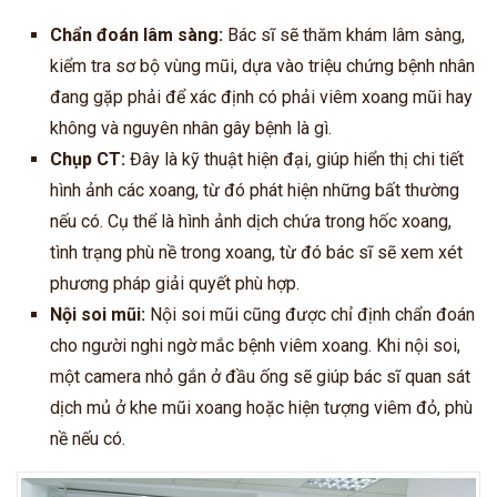
Chẩn đoán lâm sàng:
Bác sĩ sẽ thăm khám lâm sàng,
kiểm tra sơ bộ vùng mũi, dựa vào triệu chứng bệnh nhân
đang gặp phải để xác định có phải viêm xoang mũi hay
không và nguyên nhân gây bệnh là gì.
Chụp CT:
Đây là kỹ thuật hiện đại, giúp hiển thị chi tiết
hình ảnh các xoang, từ đó phát hiện những bất thường
nếu có. Cụ thể là hình ảnh dịch chứa trong hốc xoang,
tình trạng phù nề trong xoang, từ đó bác sĩ sẽ xem xét
phương pháp giải quyết phù hợp.
Nội soi mũi:
Nội soi mũi cũng được chỉ định chẩn đoán
cho người nghi ngờ mắc bệnh viêm xoang. Khi nội soi,
một camera nhỏ gắn ở đầu ống sẽ giúp bác sĩ quan sát
dịch mủ ở khe mũi xoang hoặc hiện tượng viêm đỏ, phù
nề nếu có.