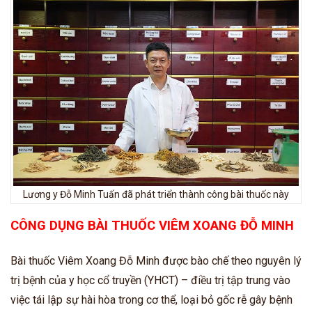
Lương y Đỗ Minh Tuấn đã phát triển thành công bài thuốc này
CÔNG DỤNG BÀI THUỐC VIÊM XOANG ĐỖ MINH
Bài thuốc Viêm Xoang Đỗ Minh được bào chế theo nguyên lý
trị bệnh của y học cổ truyền (YHCT) – điều trị tập trung vào
việc tái lập sự hài hòa trong cơ thể, loại bỏ gốc rễ gây bệnh