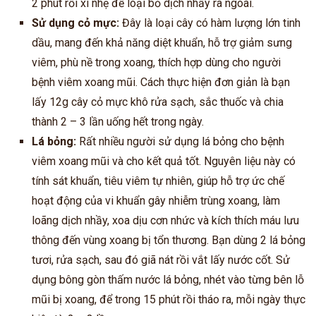
2 phút rồi xì nhẹ để loại bỏ dịch nhầy ra ngoài.
Sử dụng cỏ mực:
Đây là loại cây có hàm lượng lớn tinh
dầu, mang đến khả năng diệt khuẩn, hỗ trợ giảm sưng
viêm, phù nề trong xoang, thích hợp dùng cho người
bệnh viêm xoang mũi. Cách thực hiện đơn giản là bạn
lấy 12g cây cỏ mực khô rửa sạch, sắc thuốc và chia
thành 2 – 3 lần uống hết trong ngày.
Lá bỏng:
Rất nhiều người sử dụng lá bỏng cho bệnh
viêm xoang mũi và cho kết quả tốt. Nguyên liệu này có
tính sát khuẩn, tiêu viêm tự nhiên, giúp hỗ trợ ức chế
hoạt động của vi khuẩn gây nhiễm trùng xoang, làm
loãng dịch nhầy, xoa dịu cơn nhức và kích thích máu lưu
thông đến vùng xoang bị tổn thương. Bạn dùng 2 lá bỏng
tươi, rửa sạch, sau đó giã nát rồi vắt lấy nước cốt. Sử
dụng bông gòn thấm nước lá bỏng, nhét vào từng bên lỗ
mũi bị xoang, để trong 15 phút rồi tháo ra, mỗi ngày thực