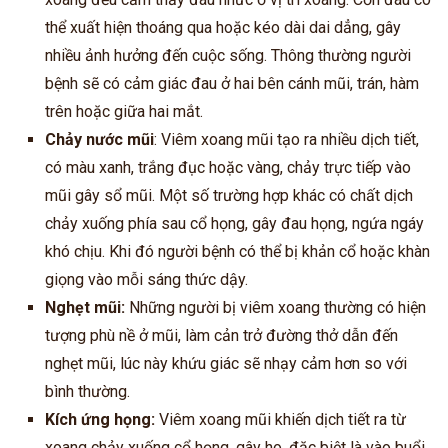
thể xuất hiện thoáng qua hoặc kéo dài dai dẳng, gây
nhiều ảnh hưởng đến cuộc sống. Thông thường người
bệnh sẽ có cảm giác đau ở hai bên cánh mũi, trán, hàm
trên hoặc giữa hai mắt.
Chảy nước mũi
: Viêm xoang mũi tạo ra nhiều dịch tiết,
có màu xanh, trắng đục hoặc vàng, chảy trực tiếp vào
mũi gây sổ mũi. Một số trường hợp khác có chất dịch
chảy xuống phía sau cổ họng, gây đau họng, ngứa ngáy
khó chịu. Khi đó người bệnh có thể bị khản cổ hoặc khàn
giọng vào mỗi sáng thức dậy.
Nghẹt mũi:
Những người bị viêm xoang thường có hiện
tượng phù nề ở mũi, làm cản trở đường thở dẫn đến
nghẹt mũi, lúc này khứu giác sẽ nhạy cảm hơn so với
bình thường.
Kích ứng họng:
Viêm xoang mũi khiến dịch tiết ra từ
xoang chảy xuống cổ họng, gây ho, đặc biệt là vào buổi