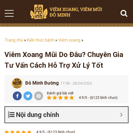
Trang chủ
»
Kiến thức bệnh
»
Viêm xoang
»
Viêm Xoang Mũi Do Đâu? Chuyên Gia
Tư Vấn Cách Hỗ Trợ Xử Lý Tốt
Đỗ Minh Đường
17:08 - 28/04/2023
Đánh giá bài viết
4.9/5 - (6123 bình chọn)
Nội dung chính
4.9/5 - (6123 bình chọn)