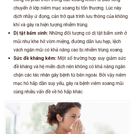
chuyển ở lớp niêm mạc xoang bị tổn thương. Lúc này
dịch nhầy ứ đọng, cản trở quá trình lưu thông của không
khí và gây ra hiện tượng nhiễm trùng.
Dị tật bẩm sinh:
Những đối tượng có dị tật bẩm sinh ở
mũi như khe hở vòm miệng, đường dẫn lưu hẹp, lệch
vách ngăn mũi có khả năng cao bị nhiễm trùng xoang.
Sức đề kháng kém:
Một số trường hợp suy giảm sức
đề kháng và hệ miễn dịch nên không có khả năng ngăn
chặn các tác nhân gây bệnh từ bên ngoài. Bởi vậy niêm
mạc hô hấp dần suy yếu, gây ra bệnh viêm xoang mũi
cùng nhiều vấn đề về hô hấp khác.