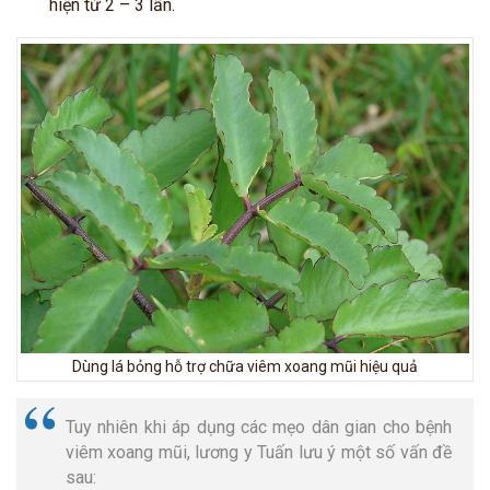
hiện từ 2 – 3 lần.
Dùng lá bỏng hỗ trợ chữa viêm xoang mũi hiệu quả
Tuy nhiên khi áp dụng các mẹo dân gian cho bệnh
viêm xoang mũi, lương y Tuấn lưu ý một số vấn đề
sau: