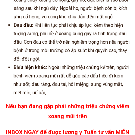
sáng sau khi ngủ dậy. Ngoài ho, người bệnh còn bị kích
ứng cổ họng, vô cùng khó chịu dẫn đến mất ngủ.
Đau đầu:
Khi liên tục phải chịu áp lực, kèm theo hiện
tượng sưng, phù nề ở xoang cũng gây ra tình trạng đau
đầu. Cơn đau có thể trở nên nghiêm trọng hơn nếu người
bệnh ở trong môi trường có áp suất khí quyển cao, thay
đổi đột ngột.
Biểu hiện khác:
Ngoài những triệu chứng kể trên, người
bệnh viêm xoang mũi rất dễ gặp các dấu hiệu đi kèm
như sốt, đau răng, đau tai, hôi miệng, sưng vùng mặt,
mệt mỏi, uể oải,….
Nếu bạn đang gặp phải những triệu chứng viêm
xoang mũi trên
INBOX NGAY để được lương y Tuấn tư vấn MIỄN