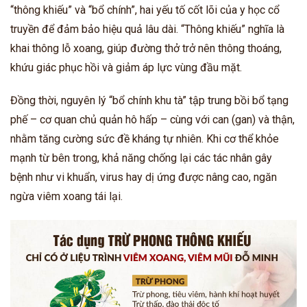
“thông khiếu” và “bổ chính”, hai yếu tố cốt lõi của y học cổ
truyền để đảm bảo hiệu quả lâu dài. “Thông khiếu” nghĩa là
khai thông lỗ xoang, giúp đường thở trở nên thông thoáng,
khứu giác phục hồi và giảm áp lực vùng đầu mặt.
Đồng thời, nguyên lý “bổ chính khu tà” tập trung bồi bổ tạng
phế – cơ quan chủ quản hô hấp – cùng với can (gan) và thận,
nhằm tăng cường sức đề kháng tự nhiên. Khi cơ thể khỏe
mạnh từ bên trong, khả năng chống lại các tác nhân gây
bệnh như vi khuẩn, virus hay dị ứng được nâng cao, ngăn
ngừa viêm xoang tái lại.