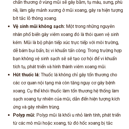
chấn thương ở vùng mũi sẽ gây bầm, tụ máu, sưng, phù
nề, làm gãy mảnh xương ở mũi xoang, gây ra hiện tượng
bít tắc lỗ thông xoang.
Vệ sinh mũi không sạch:
Một trong những nguyên
nhân phổ biến gây viêm xoang đó là thói quen vệ sinh
kém. Mũi là bộ phận tiếp xúc trực tiếp với môi trường,
dễ bám bụi bẩn, bị vi khuẩn tấn công. Trong trường hợp
bạn không vệ sinh sạch sẽ sẽ tạo cơ hội để vi khuẩn
tích tụ, phát triển và hình thành viêm xoang mũi.
Hút thuốc lá:
Thuốc lá không chỉ gây tổn thương cho
các cơ quan nội tạng mà còn tăng nguy cơ gây bệnh
xoang. Cụ thể khói thuốc làm tổn thương hệ thống làm
sạch xoang tự nhiên của mũi, dẫn đến hiện tượng kích
ứng và gây nhiễm trùng.
Polyp mũi:
Polyp mũi là khối u nhỏ lành tính, phát triển
từ các mô mũi hoặc xoang, từ đó hốc xoang bị tắc