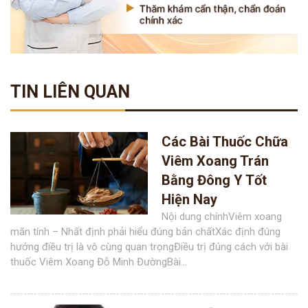
TIN LIÊN QUAN
Các Bài Thuốc Chữa
Viêm Xoang Trán
Bằng Đông Y Tốt
Hiện Nay
Nội dung chínhViêm xoang
mãn tính – Nhất định phải hiểu đúng bản chấtXác định đúng
hướng điều trị là vô cùng quan trọngĐiều trị đúng cách với bài
thuốc Viêm Xoang Đỗ Minh ĐườngBài...