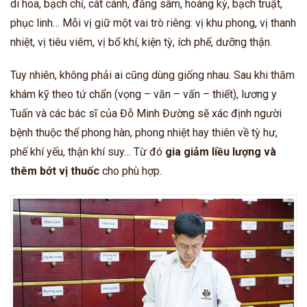
di hoa, bạch chỉ, cát cánh, đẳng sâm, hoàng kỳ, bạch truật,
phục linh… Mỗi vị giữ một vai trò riêng: vị khu phong, vị thanh
nhiệt, vị tiêu viêm, vị bổ khí, kiện tỳ, ích phế, dưỡng thận.
Tuy nhiên, không phải ai cũng dùng giống nhau. Sau khi thăm
khám kỹ theo tứ chẩn (vọng – văn – vấn – thiết), lương y
Tuấn và các bác sĩ của Đỗ Minh Đường sẽ xác định người
bệnh thuộc thể phong hàn, phong nhiệt hay thiên về tỳ hư,
phế khí yếu, thận khí suy… Từ đó
gia giảm liều lượng và
thêm bớt vị thuốc
cho phù hợp.