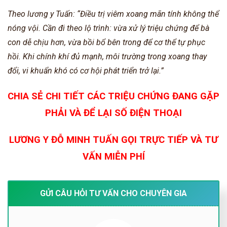
Theo lương y Tuấn: “Điều trị viêm xoang mãn tính không thể
nóng vội. Cần đi theo lộ trình: vừa xử lý triệu chứng để bà
con dễ chịu hơn, vừa bồi bổ bên trong để cơ thể tự phục
hồi. Khi chính khí đủ mạnh, môi trường trong xoang thay
đổi, vi khuẩn khó có cơ hội phát triển trở lại.”
CHIA SẺ CHI TIẾT CÁC TRIỆU CHỨNG ĐANG GẶP
PHẢI VÀ ĐỂ LẠI SỐ ĐIỆN THOẠI
LƯƠNG Y ĐỖ MINH TUẤN GỌI TRỰC TIẾP VÀ TƯ
VẤN MIỄN PHÍ
GỬI CÂU HỎI TƯ VẤN CHO CHUYÊN GIA