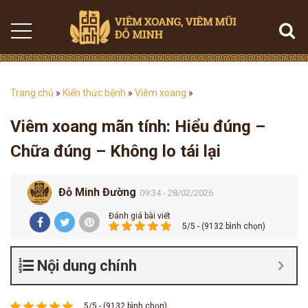
Trang chủ
»
Kiến thức bệnh
»
Viêm xoang
»
Viêm xoang mãn tính: Hiểu đúng –
Chữa đúng – Không lo tái lại
Đỗ Minh Đường
09:34 - 28/02/2026
Đánh giá bài viết
5/5 - (9132 bình chọn)
Nội dung chính
5/5 - (9132 bình chọn)