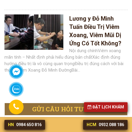
Lương y Đỗ Minh
Tuấn Điều Trị Viêm
Xoang, Viêm Mũi Dị
Ứng Có Tốt Không?
Nội dung chínhViêm xoang
mãn tính – Nhất định phải hiểu đúng bản chấtXác định đúng
hướng điều trị là vô cùng quan trọngĐiều trị đúng cách với bài
thuốc Viêm Xoang Đỗ Minh ĐườngBài...
ĐẶT LỊCH KHÁM
GỬI CÂU HỎI TƯ VẤN
HN
0984 650 816
HCM
0932 088 186