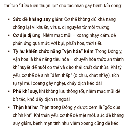
thể tạo “điều kiện thuận lợi” cho tác nhân gây bệnh tấn công:
Sức đề kháng suy giảm
: Cơ thể không đủ khả năng
chống lại vi khuẩn, virus, dị nguyên từ môi trường.
Cơ địa dị ứng
: Niêm mạc mũi – xoang nhạy cảm, dễ
phản ứng quá mức với bụi, phấn hoa, thời tiết.
Tỳ hư khiến chức năng “vận hóa” kém
: Trong Đông y,
vận hóa là khả năng tiêu hóa – chuyển hóa thức ăn thành
khí huyết để nuôi cơ thể và đào thải chất dư thừa. Khi tỳ
yếu, cơ thể dễ sinh “đàm thấp” (dịch ứ, chất nhầy), tích
tụ tại mũi xoang gây nghẹt, chảy dịch kéo dài.
Phế khí suy,
khí không lưu thông tốt, niêm mạc mũi dễ
bít tắc, khó đẩy dịch ra ngoài.
Thận khí hư
: Thận trong Đông y được xem là “gốc của
chính khí”. Khi thận yếu, cơ thể dễ mệt mỏi, sức đề kháng
suy giảm, bệnh mạn tính như viêm xoang cũng dễ kéo