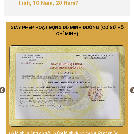
Tính, 10 Năm, 20 Năm?
GIẤY PHÉP HOẠT ĐỘNG ĐỖ MINH ĐƯỜNG (CƠ SỞ HỒ
CHÍ MINH)
Đỗ Minh Đường cơ sở Hồ Chí Minh được cấp giấy phép Số: