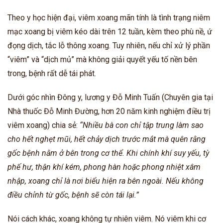
Theo y học hiện đại, viêm xoang mãn tính là tình trạng niêm
mạc xoang bị viêm kéo dài trên 12 tuần, kèm theo phù nề, ứ
đọng dịch, tắc lỗ thông xoang. Tuy nhiên, nếu chỉ xử lý phần
“viêm” và “dịch mủ” mà không giải quyết yếu tố nền bên
trong, bệnh rất dễ tái phát.
Dưới góc nhìn Đông y, lương y Đỗ Minh Tuấn (Chuyên gia tại
Nhà thuốc Đỗ Minh Đường, hơn 20 năm kinh nghiệm điều trị
viêm xoang) chia sẻ:
“Nhiều bà con chỉ tập trung làm sao
cho hết nghẹt mũi, hết chảy dịch trước mắt mà quên rằng
gốc bệnh nằm ở bên trong cơ thể. Khi chính khí suy yếu, tỳ
phế hư, thận khí kém, phong hàn hoặc phong nhiệt xâm
nhập, xoang chỉ là nơi biểu hiện ra bên ngoài. Nếu không
điều chỉnh từ gốc, bệnh sẽ còn tái lại.”
Nói cách khác, xoang không tự nhiên viêm. Nó viêm khi cơ